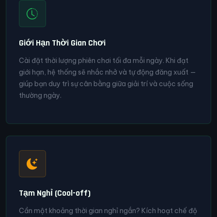
Giới Hạn Thời Gian Chơi
Cài đặt thời lượng phiên chơi tối đa mỗi ngày. Khi đạt
giới hạn, hệ thống sẽ nhắc nhở và tự động đăng xuất —
giúp bạn duy trì sự cân bằng giữa giải trí và cuộc sống
thường ngày.
Tạm Nghỉ (Cool-off)
Cần một khoảng thời gian nghỉ ngắn? Kích hoạt chế độ