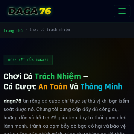
Chơi có trách nhiệm
Trang chủ
CAM KẾT CỦA DAGA76
Chơi Có
Trách Nhiệm
—
Cá Cược
An Toàn
Và
Thông Minh
daga76
tin rằng cá cược chỉ thực sự thú vị khi bạn kiểm
soát được nó. Chúng tôi cung cấp đầy đủ công cụ,
hướng dẫn và hỗ trợ để giúp bạn duy trì thói quen chơi
lành mạnh, tránh xa cạm bẫy cờ bạc có hại và bảo vệ