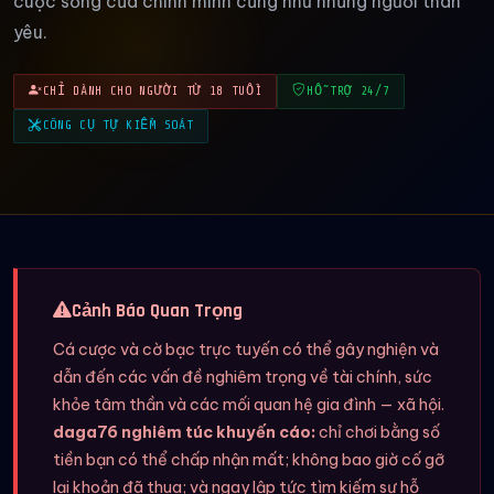
cuộc sống của chính mình cũng như những người thân
yêu.
CHỈ DÀNH CHO NGƯỜI TỪ 18 TUỔI
HỖ TRỢ 24/7
CÔNG CỤ TỰ KIỂM SOÁT
Cảnh Báo Quan Trọng
Cá cược và cờ bạc trực tuyến có thể gây nghiện và
dẫn đến các vấn đề nghiêm trọng về tài chính, sức
khỏe tâm thần và các mối quan hệ gia đình — xã hội.
daga76 nghiêm túc khuyến cáo:
chỉ chơi bằng số
tiền bạn có thể chấp nhận mất; không bao giờ cố gỡ
lại khoản đã thua; và ngay lập tức tìm kiếm sự hỗ