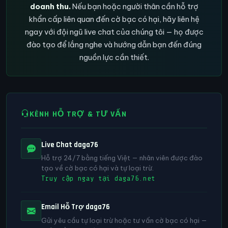
doanh thu.
Nếu bạn hoặc người thân cần hỗ trợ
khẩn cấp liên quan đến cờ bạc có hại, hãy liên hệ
ngay với đội ngũ live chat của chúng tôi — họ được
đào tạo để lắng nghe và hướng dẫn bạn đến đúng
nguồn lực cần thiết.
KÊNH HỖ TRỢ & TƯ VẤN
Live Chat daga76
Hỗ trợ 24/7 bằng tiếng Việt — nhân viên được đào
tạo về cờ bạc có hại và tự loại trừ.
Truy cập ngay tại daga76.net
Email Hỗ Trợ daga76
Gửi yêu cầu tự loại trừ hoặc tư vấn cờ bạc có hại —