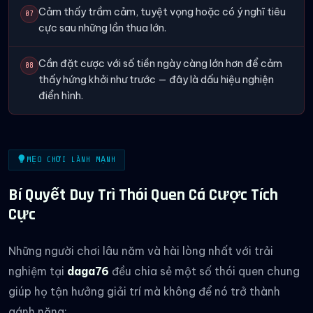
Cảm thấy trầm cảm, tuyệt vọng hoặc có ý nghĩ tiêu
07
cực sau những lần thua lớn.
Cần đặt cược với số tiền ngày càng lớn hơn để cảm
08
thấy hứng khởi như trước — đây là dấu hiệu nghiện
điển hình.
MẸO CHƠI LÀNH MẠNH
Bí Quyết Duy Trì Thói Quen Cá Cược Tích
Cực
Những người chơi lâu năm và hài lòng nhất với trải
nghiệm tại
daga76
đều chia sẻ một số thói quen chung
giúp họ tận hưởng giải trí mà không để nó trở thành
gánh nặng: