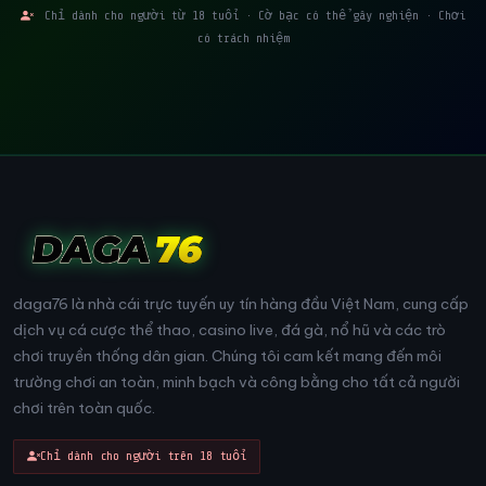
Chỉ dành cho người từ 18 tuổi · Cờ bạc có thể gây nghiện · Chơi
có trách nhiệm
daga76 là nhà cái trực tuyến uy tín hàng đầu Việt Nam, cung cấp
dịch vụ cá cược thể thao, casino live, đá gà, nổ hũ và các trò
chơi truyền thống dân gian. Chúng tôi cam kết mang đến môi
trường chơi an toàn, minh bạch và công bằng cho tất cả người
chơi trên toàn quốc.
Chỉ dành cho người trên 18 tuổi