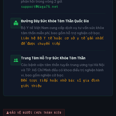
phản hồi trong vòng 2 giờ.
support@daga76.net
Đường Dây Sức Khỏe Tâm Thần Quốc Gia
Bộ Y tế Việt Nam cung cấp dịch vụ tư vấn sức khỏe
tâm thần miễn phí, bao gồm hỗ trợ nghiện cờ bạc.
Liên hệ Bộ Y tế hoặc cơ sở y tế gần nhất
để được chuyển tiếp
Trung Tâm Hỗ Trợ Sức Khỏe Tâm Thần
Các bệnh viện tâm thần tuyến trung ương tại Hà Nội
và TP. Hồ Chí Minh đều có khoa điều trị nghiện hành
vi, bao gồm nghiện cờ bạc.
Đến trực tiếp hoặc nhờ bác sĩ gia đình
giới thiệu
BẢO VỆ NGƯỜI CHƯA THÀNH NIÊN