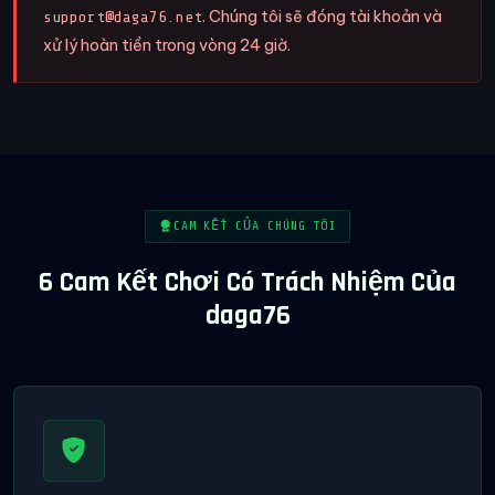
. Chúng tôi sẽ đóng tài khoản và
support@daga76.net
xử lý hoàn tiền trong vòng 24 giờ.
CAM KẾT CỦA CHÚNG TÔI
6 Cam Kết Chơi Có Trách Nhiệm Của
daga76