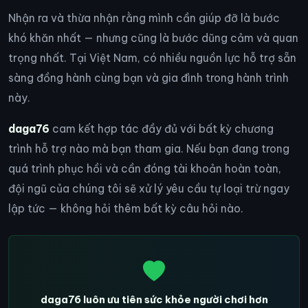
Nhận ra và thừa nhận rằng mình cần giúp đỡ là bước
khó khăn nhất — nhưng cũng là bước dũng cảm và quan
trọng nhất. Tại Việt Nam, có nhiều nguồn lực hỗ trợ sẵn
sàng đồng hành cùng bạn và gia đình trong hành trình
này.
daga76
cam kết hợp tác đầy đủ với bất kỳ chương
trình hỗ trợ nào mà bạn tham gia. Nếu bạn đang trong
quá trình phục hồi và cần đóng tài khoản hoàn toàn,
đội ngũ của chúng tôi sẽ xử lý yêu cầu tự loại trừ ngay
lập tức — không hỏi thêm bất kỳ câu hỏi nào.
daga76 luôn ưu tiên sức khỏe người chơi hơn