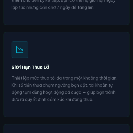
thêm cho đến kỳ kế tiếp. Bạn có thể hạ giới hạn ngay
lập tức nhưng cần chờ 7 ngày để tăng lên.
Giới Hạn Thua Lỗ
Thiết lập mức thua tối đa trong một khoảng thời gian.
Khi số tiền thua chạm ngưỡng bạn đặt, tài khoản tự
động tạm dừng hoạt động cá cược — giúp bạn tránh
đưa ra quyết định cảm xúc khi đang thua.