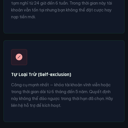
tạm nghỉ từ 24 giờ đến 6 tuần. Trong thời gian này tài
khoản vẫn tồn tại nhưng bạn không thể đặt cược hay
nạp tiền mới.
Tự Loại Trừ (Self-exclusion)
Công cụ mạnh nhất — khóa tài khoản vĩnh viễn hoặc
trong thời gian dài từ 6 tháng đến 5 năm. Quyết định
này không thể đảo ngược trong thời hạn đã chọn. Hãy
liên hệ hỗ trợ để kích hoạt.