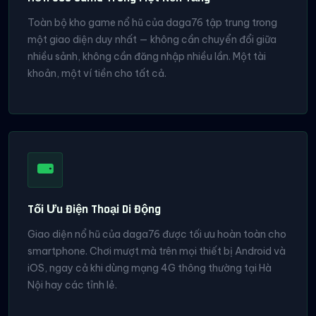
Toàn bộ kho game nổ hũ của daga76 tập trung trong
một giao diện duy nhất — không cần chuyển đổi giữa
nhiều sảnh, không cần đăng nhập nhiều lần. Một tài
khoản, một ví tiền cho tất cả.
Tối Ưu Điện Thoại Di Động
Giao diện nổ hũ của daga76 được tối ưu hoàn toàn cho
smartphone. Chơi mượt mà trên mọi thiết bị Android và
iOS, ngay cả khi dùng mạng 4G thông thường tại Hà
Nội hay các tỉnh lẻ.