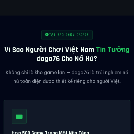
TẠI SAO CHỌN DAGA76
Vì Sao Người Chơi Việt Nam
Tin Tưởng
daga76 Cho Nổ Hũ?
Không chỉ là kho game lớn — daga76 là trải nghiệm nổ
hũ toàn diện được thiết kế riêng cho người Việt.
Hơn 500 Game Trong Một Nền Tảng