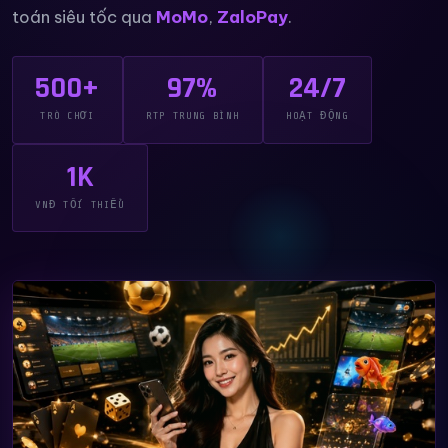
toán siêu tốc qua
MoMo
,
ZaloPay
.
500+
97%
24/7
TRÒ CHƠI
RTP TRUNG BÌNH
HOẠT ĐỘNG
1K
VNĐ TỐI THIỂU