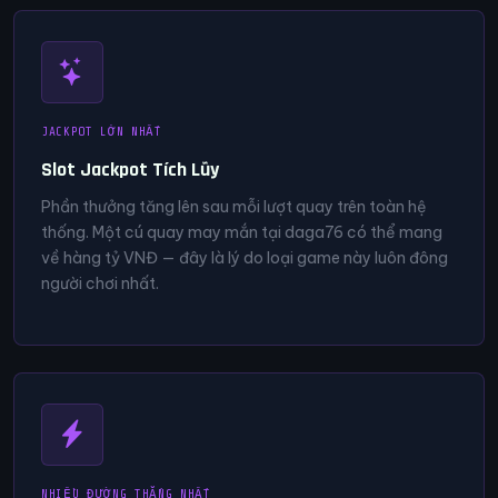
JACKPOT LỚN NHẤT
Slot Jackpot Tích Lũy
Phần thưởng tăng lên sau mỗi lượt quay trên toàn hệ
thống. Một cú quay may mắn tại daga76 có thể mang
về hàng tỷ VNĐ — đây là lý do loại game này luôn đông
người chơi nhất.
NHIỀU ĐƯỜNG THẮNG NHẤT