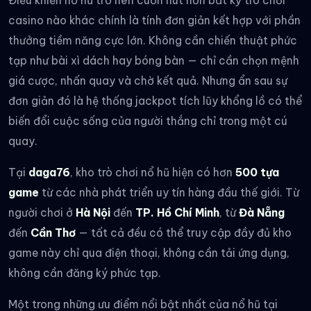
casino nào khác chính là tính đơn giản kết hợp với phần
thưởng tiềm năng cực lớn. Không cần chiến thuật phức
tạp như bài xì dách hay bóng bàn — chỉ cần chọn mệnh
giá cược, nhấn quay và chờ kết quả. Nhưng ẩn sau sự
đơn giản đó là hệ thống jackpot tích lũy khổng lồ có thể
biến đổi cuộc sống của người thắng chỉ trong một cú
quay.
Tại
daga76
, kho trò chơi nổ hũ hiện có hơn
500 tựa
game
từ các nhà phát triển uy tín hàng đầu thế giới. Từ
người chơi ở
Hà Nội
đến
TP. Hồ Chí Minh
, từ
Đà Nẵng
đến
Cần Thơ
— tất cả đều có thể truy cập đầy đủ kho
game này chỉ qua điện thoại, không cần tải ứng dụng,
không cần đăng ký phức tạp.
Một trong những ưu điểm nổi bật nhất của nổ hũ tại