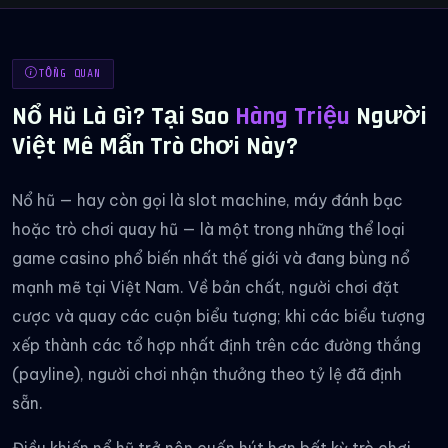
TỔNG QUAN
Nổ Hũ Là Gì? Tại Sao
Hàng Triệu
Người
Việt Mê Mẩn Trò Chơi Này?
Nổ hũ — hay còn gọi là slot machine, máy đánh bạc
hoặc trò chơi quay hũ — là một trong những thể loại
game casino phổ biến nhất thế giới và đang bùng nổ
mạnh mẽ tại Việt Nam. Về bản chất, người chơi đặt
cược và quay các cuộn biểu tượng; khi các biểu tượng
xếp thành các tổ hợp nhất định trên các đường thắng
(payline), người chơi nhận thưởng theo tỷ lệ đã định
sẵn.
Điều khiến nổ hũ trở nên cuốn hút hơn bất kỳ trò chơi