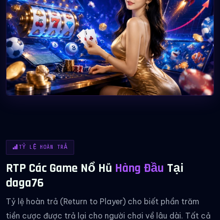
TỶ LỆ HOÀN TRẢ
RTP Các Game Nổ Hũ
Hàng Đầu
Tại
daga76
Tỷ lệ hoàn trả (Return to Player) cho biết phần trăm
tiền cược được trả lại cho người chơi về lâu dài. Tất cả