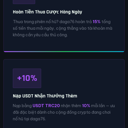
Hoàn Tiền Thua Cược Hàng Ngày
Thua trong phiên nổ hũ? daga76 hoàn trả
15%
tổng
số tiền thua mỗi ngày, cộng thẳng vào tài khoản mà
không cần yêu cầu thủ công.
+10%
Nạp USDT Nhận Thưởng Thêm
Nạp bằng
USDT TRC20
nhận thêm
10%
mỗi lần — ưu
đãi đặc biệt dành cho cộng đồng crypto đang chơi
nổ hũ tại daga76.