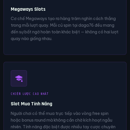
Megaways Slots
Cơ chế Megaways tạo ra hàng trăm nghìn cách thắng
trong mỗi lượt quay. Mỗi cú spin tại daga76 đều mang
đến sự bất ngờ hoàn toàn khác biệt — không có hai lượt
quay nào giống nhau.
CHIẾN LƯỢC CAO NHẤT
Slot Mua Tính Năng
Người chơi có thể mua trực tiếp vào vòng free spin
hoặc bonus round mà không cần chờ kích hoạt ngẫu
nhiên. Tính năng đặc biệt được nhiều tay cược chuyên