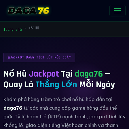
Nổ Hũ
Trang chủ
JACKPOT ĐANG TÍCH LŨY MỖI GIÂY
Nổ Hũ
Jackpot
Tại
daga76
—
Quay Là
Thắng Lớn
Mỗi Ngày
Khám phá hàng trăm trò chơi nổ hũ hấp dẫn tại
daga76
từ các nhà cung cấp game hàng đầu thế
giới. Tỷ lệ hoàn trả (RTP) cạnh tranh, jackpot tích lũy
khổng lồ, giao diện tiếng Việt hoàn chỉnh và thanh