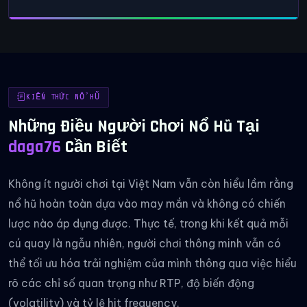
KIẾN THỨC NỔ HŨ
Những Điều Người Chơi Nổ Hũ Tại
daga76
Cần Biết
Không ít người chơi tại Việt Nam vẫn còn hiểu lầm rằng
nổ hũ hoàn toàn dựa vào may mắn và không có chiến
lược nào áp dụng được. Thực tế, trong khi kết quả mỗi
cú quay là ngẫu nhiên, người chơi thông minh vẫn có
thể tối ưu hóa trải nghiệm của mình thông qua việc hiểu
rõ các chỉ số quan trọng như RTP, độ biến động
(volatility) và tỷ lệ hit frequency.