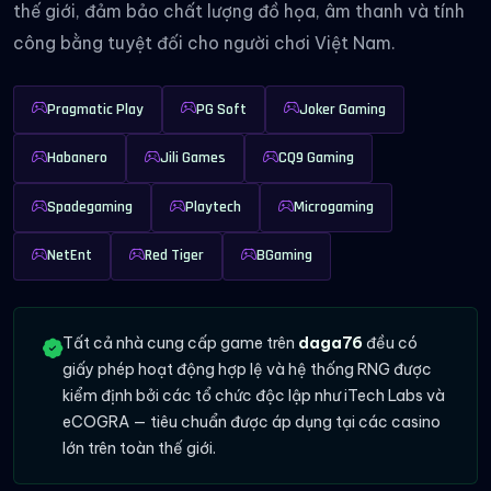
thế giới, đảm bảo chất lượng đồ họa, âm thanh và tính
công bằng tuyệt đối cho người chơi Việt Nam.
Pragmatic Play
PG Soft
Joker Gaming
Habanero
Jili Games
CQ9 Gaming
Spadegaming
Playtech
Microgaming
NetEnt
Red Tiger
BGaming
Tất cả nhà cung cấp game trên
daga76
đều có
giấy phép hoạt động hợp lệ và hệ thống RNG được
kiểm định bởi các tổ chức độc lập như iTech Labs và
eCOGRA — tiêu chuẩn được áp dụng tại các casino
lớn trên toàn thế giới.